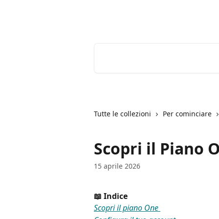
Vai al contenuto principale
Youtrust | Centro Assistenza
Cerca articoli…
Tutte le collezioni
Per cominciare
Scopri il Piano 
15 aprile 2026
📖 Indice 
Scopri il piano One 