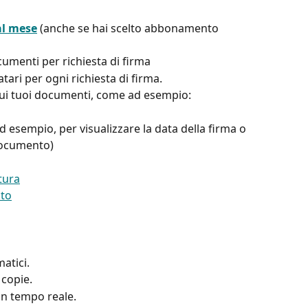
 al mese
 (anche se hai scelto abbonamento 
menti per richiesta di firma 
ari per ogni richiesta di firma. 
 sui tuoi documenti, come ad esempio: 
 ad esempio, per visualizzare la data della firma o 
documento) 
ttura
sto
tici. 
 copie. 
 in tempo reale.