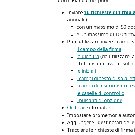
Con il Piano One, puoi : 
Inviare 
10 richieste di firma
annuale) 
con un massimo di 50 docu
e un massimo di 100 firmat
Puoi utilizzare diversi campi
il campo della firma
la dicitura
 (da utilizzare,
"Letto e approvato" sul 
le iniziali
i campi di testo di sola le
i campi di inserimento te
le caselle di controllo
i pulsanti di opzione
Ordinare
 i firmatari. 
Impostare promemoria automa
Aggiungere i destinatari delle
Tracciare le richieste di firma