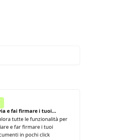
ign
Login
Status
Italiano
ia e fai firmare i tuoi
cumenti
lora tutte le funzionalità per
iare e far firmare i tuoi
umenti in pochi click