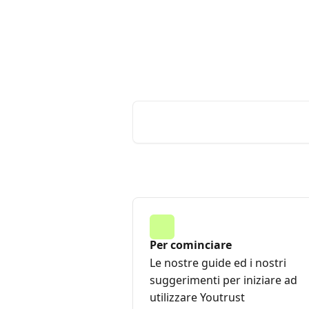
Vai al contenuto principale
Youtrust | Centro Assistenza
Come possiamo ai
Cerca articoli…
Per cominciare
Le nostre guide ed i nostri
suggerimenti per iniziare ad
utilizzare Youtrust