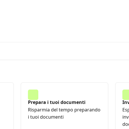
Vai a Yous
utarti?
Prepara i tuoi documenti
Inv
do
Risparmia del tempo preparando
Esp
i tuoi documenti
inv
doc