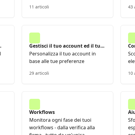
11 articoli
43 
Gestisci il tuo account ed il tuo
Co
team
d
Personalizza il tuo account in
Sco
base alle tue preferenze
ele
29 articoli
10 
Workflows
Ai
Monitora ogni fase dei tuoi
Sfo
workflows - dalla verifica alla
esp