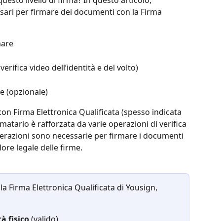
esto livello di firma? In questo articolo, 
ssari per firmare dei documenti con la Firma 
mare
erifica video dell’identità e del volto)
ne (opzionale)
con Firma Elettronica Qualificata (spesso indicata 
rmatario è rafforzata da varie operazioni di verifica 
perazioni sono necessarie per firmare i documenti 
lore legale delle firme.
a Firma Elettronica Qualificata di Yousign, 
à fisico
 (valido)