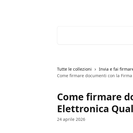
Vai al contenuto principale
Youtrust | Centro Assistenza
Cerca articoli…
Tutte le collezioni
Invia e fai firma
Come firmare documenti con la Firma E
Come firmare d
Elettronica Qual
24 aprile 2026