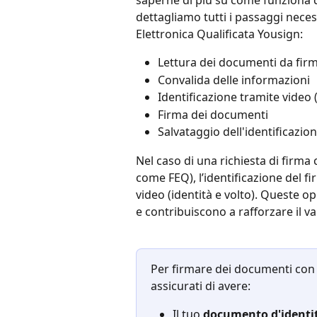
saperne di più su come funziona qu
dettagliamo tutti i passaggi nece
Elettronica Qualificata Yousign:
Lettura dei documenti da fir
Convalida delle informazioni
Identificazione tramite video (v
Firma dei documenti
Salvataggio dell'identificazio
Nel caso di una richiesta di firma 
come FEQ), l’identificazione del fi
video (identità e volto). Queste o
e contribuiscono a rafforzare il va
Per firmare dei documenti con l
assicurati di avere:
Il tuo 
documento d'identit