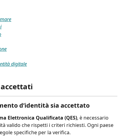
irmare
i
o
ione
tità digitale
accettati
mento d’identità sia accettato
ma Elettronica Qualificata (QES)
, è necessario 
 valido che rispetti i criteri richiesti. Ogni paese 
ole specifiche per la verifica.