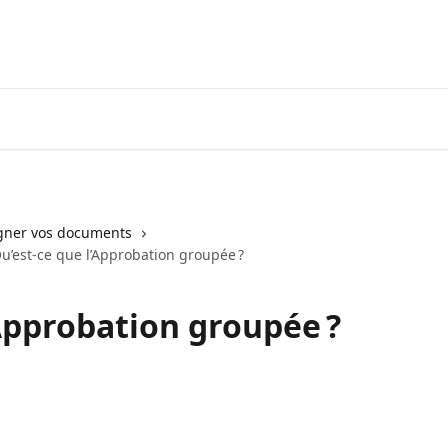
Voir les avis
igner vos documents
u’est-ce que l’Approbation groupée ?
’Approbation groupée ?