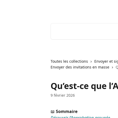
Passer au contenu principal
Youtrust | Centre d'aide & FAQ
Rechercher un article...
Toutes les collections
Envoyer et s
Envoyer des invitations en masse
Q
Qu’est-ce que l
9 février 2026
📖 
Sommaire
Découvrir l’Approbation groupée