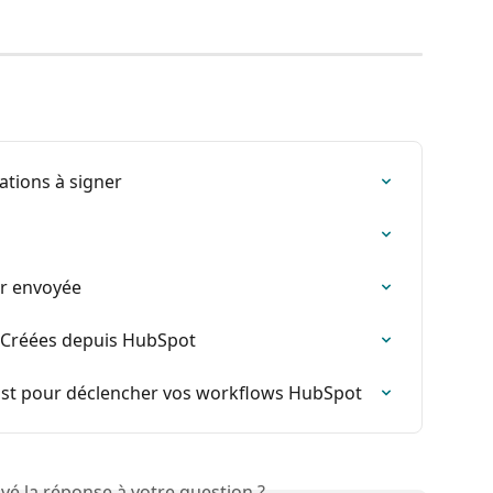
ations à signer
er envoyée
er Créées depuis HubSpot
rust pour déclencher vos workflows HubSpot
vé la réponse à votre question ?