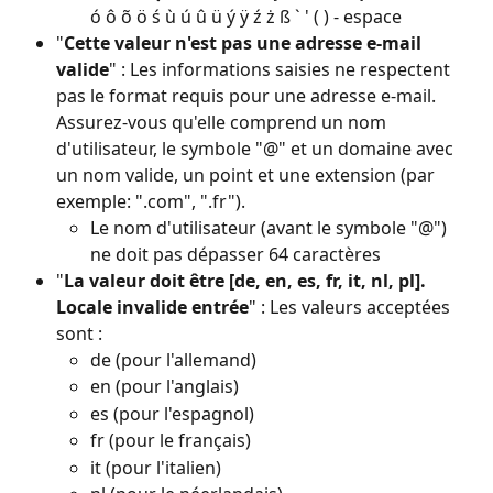
ó ô õ ö ś ù ú û ü ý ÿ ź ż ß ` ' ( ) - espace
"
Cette valeur n'est pas une adresse e-mail 
valide
" : Les informations saisies ne respectent 
pas le format requis pour une adresse e-mail. 
Assurez-vous qu'elle comprend un nom 
d'utilisateur, le symbole "@" et un domaine avec 
un nom valide, un point et une extension (par 
exemple: ".com", ".fr").
Le nom d'utilisateur (avant le symbole "@") 
ne doit pas dépasser 64 caractères
"
La valeur doit être [de, en, es, fr, it, nl, pl]. 
Locale invalide entrée
" : Les valeurs acceptées 
sont :
de (pour l'allemand)
en (pour l'anglais)
es (pour l'espagnol)
fr (pour le français)
it (pour l'italien)