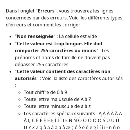
Dans l'onglet "
Erreurs
", vous trouverez les lignes 
concernées par des erreurs. Voici les différents types 
d'erreurs et comment les corriger : 
"
Non renseignée
" : La cellule est vide
"
Cette valeur est trop longue.
Elle doit 
comporter 255 caractères ou moins
" : Les 
prénoms et noms de famille ne doivent pas 
dépasser 255 caractères.
"
Cette valeur contient des caractères non 
autorisés
" : Voici la liste des caractères autorisés 
:
Tout chiffre de 0 à 9
Toute lettre majuscule de A à Z
Toute lettre minuscule de a à z
Les caractères spéciaux suivants : Ą À Á Â Ã Ä 
Å Ç Ć È É Ê Ë Ę Ì Í Î Ï Ł Ñ Ń Ò Ó Ô Õ Ö Ś Ù Ú Û 
Ü Ý Ź Ż ą à á â ã ä å æ ç ć è é ê ë ę ì í î ï ł ñ ń ò 