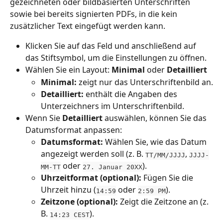
gezeichneten oder bildbasierten Unterschriften 
sowie bei bereits signierten PDFs, in die kein 
zusätzlicher Text eingefügt werden kann.
Klicken Sie auf das Feld und anschließend auf 
das Stiftsymbol, um die Einstellungen zu öffnen.
Wählen Sie ein Layout: 
Minimal
 oder 
Detailliert
Minimal:
 zeigt nur das Unterschriftenbild an.
Detailliert:
 enthält die Angaben des 
Unterzeichners im Unterschriftenbild.
Wenn Sie 
Detailliert
 auswählen, können Sie das 
Datumsformat anpassen:
Datumsformat:
 Wählen Sie, wie das Datum 
angezeigt werden soll (z. B. 
, 
TT/MM/JJJJ
JJJJ-
 oder 
).
MM-TT
27. Januar 20XX
Uhrzeitformat (optional):
 Fügen Sie die 
Uhrzeit hinzu (
 oder 
).
14:59
2:59 PM
Zeitzone (optional):
 Zeigt die Zeitzone an (z. 
B. 
).
14:23 CEST