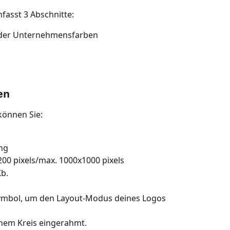
fasst 3 Abschnitte:
 der Unternehmensfarben
en
können Sie:
png
0 pixels/max. 1000x1000 pixels
b.
symbol, um den Layout-Modus deines Logos 
inem Kreis eingerahmt.