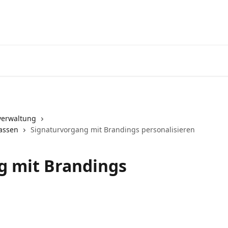
Zu Yousign geh
verwaltung
passen
Signaturvorgang mit Brandings personalisieren
g mit Brandings