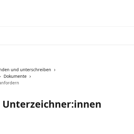
Zu Yousign geh
nden und unterschreiben
Dokumente
anfordern
Unterzeichner:innen