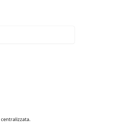
ign
Login
Status
Italiano
 centralizzata.