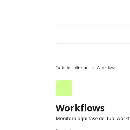
Vai al contenuto principale
Youtrust | Centro Assistenza
Cerca articoli…
Tutte le collezioni
Workflows
Workflows
Monitora ogni fase dei tuoi workfl