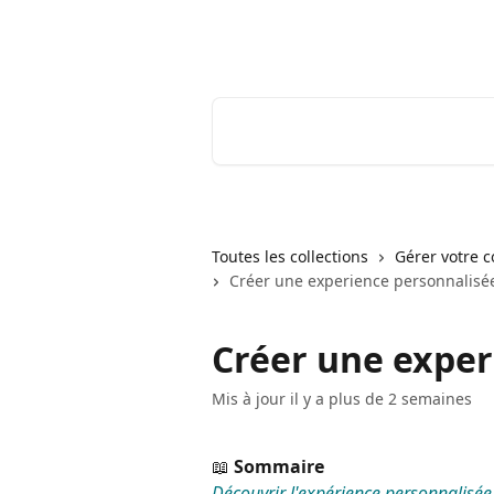
Passer au contenu principal
Youtrust | Centre d'aide & FAQ
Rechercher un article...
Toutes les collections
Gérer votre 
Créer une experience personnalisé
Créer une exper
Mis à jour il y a plus de 2 semaines
📖 
Sommaire
Découvrir l'expérience personnalisée