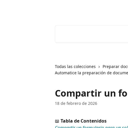
Ir al contenido principal
Youtrust | Centro de ayuda
Buscar artículos...
Todas las colecciones
Preparar do
Automatice la preparación de docume
Compartir un f
18 de febrero de 2026
📖 
Tabla de Contenidos
Compartir un formulario para un so