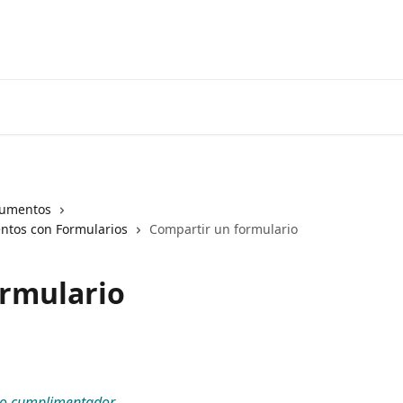
Vaya a Yous
cumentos
ntos con Formularios
Compartir un formulario
ormulario
lo cumplimentador